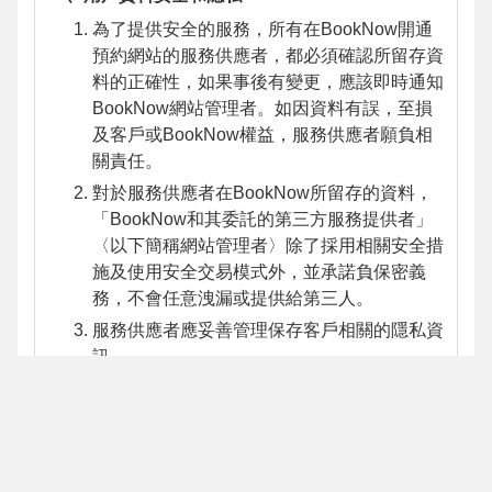
為了提供安全的服務，所有在BookNow開通
預約網站的服務供應者，都必須確認所留存資
料的正確性，如果事後有變更，應該即時通知
BookNow網站管理者。如因資料有誤，至損
及客戶或BookNow權益，服務供應者願負相
關責任。
對於服務供應者在BookNow所留存的資料，
「BookNow和其委託的第三方服務提供者」
〈以下簡稱網站管理者〉除了採用相關安全措
施及使用安全交易模式外，並承諾負保密義
務，不會任意洩漏或提供給第三人。
服務供應者應妥善管理保存客戶相關的隱私資
訊。
在下列情況下，BookNow網站管理者有權查
看或提供服務供應者的個人資料給有權機關、
或主張其權利受侵害並提出適當證明之第三
人：