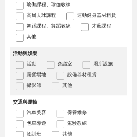
瑜伽課程、瑜伽教練
高爾夫球課程
運動健身器材租賃
舞蹈課程、舞蹈教練
才藝課程
其他
活動與娛樂
活動
會議室
場所設施
露營場地
設備器材租賃
攝影師
其他
交通與運輸
汽車美容
保養維修
包車導遊
駕駛教練
駕訓班
其他